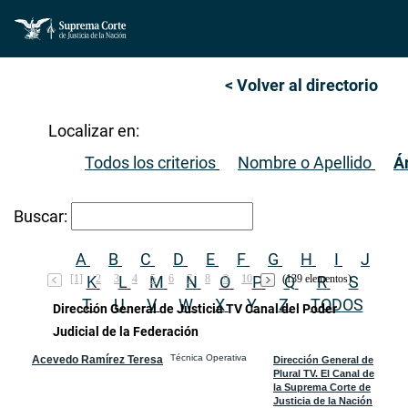
< Volver al directorio
Localizar en:
Todos los criterios
Nombre o Apellido
Á
Buscar:
A
B
C
D
E
F
G
H
I
J
[1]
K
2
3
L
4
M
5
6
N
7
8
O
9
10
P
(139 elementos)
Q
R
S
T
U
V
W
X
Y
Z
TODOS
Dirección General de Justicia TV Canal del Poder
Judicial de la Federación
Técnica Operativa
Acevedo Ramírez Teresa
Dirección General de
Plural TV. El Canal de
la Suprema Corte de
Justicia de la Nación