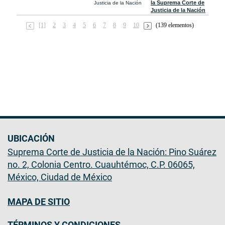
la Suprema Corte de
Justicia de la Nación
Justicia de la Nación
[1]
2
3
4
5
6
7
8
9
10
(139 elementos)
UBICACIÓN
Suprema Corte de Justicia de la Nación: Pino Suárez
no. 2, Colonia Centro. Cuauhtémoc, C.P. 06065,
México, Ciudad de México
MAPA DE SITIO
TÉRMINOS Y CONDICIONES