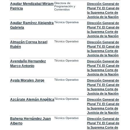
Directora de
Aguilar Mendizabal Miriam
Dirección General de
Programación y
Patricia
Plural TV. El Canal de
Contenidos
la Suprema Corte de
Justicia de la Nación
Técnica Operativa
Aguilar Ramírez Alejandra
Dirección General de
Gabriela
Plural TV. El Canal de
la Suprema Corte de
Justicia de la Nación
Técnico Operativo
Almazán Correa Israel
Dirección General de
Rubén
Plural TV. El Canal de
la Suprema Corte de
Justicia de la Nación
Técnico Operativo
Avendaño Hernandez
Dirección General de
Marco Antonio
Plural TV. El Canal de
la Suprema Corte de
Justicia de la Nación
Técnico Operativo
Ayala Morales Jorge
Dirección General de
Plural TV. El Canal de
la Suprema Corte de
Justicia de la Nación
Técnica Operativa
Azcárate Alemán Angélica
Dirección General de
Plural TV. El Canal de
la Suprema Corte de
Justicia de la Nación
Técnico Operativo
Bahena Hernández Juan
Dirección General de
Alberto
Plural TV. El Canal de
la Suprema Corte de