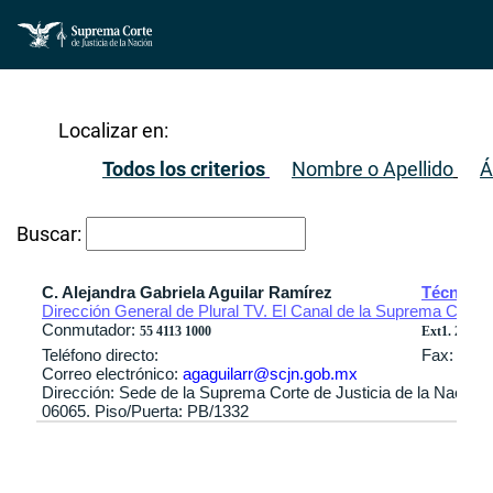
Localizar en:
Todos los criterios
Nombre o Apellido
Á
Buscar:
C. Alejandra Gabriela Aguilar Ramírez
Técnica 
Dirección General de Plural TV. El Canal de la Suprema Corte d
Conmutador:
55 4113 1000
Ext1. 2932 / 
Teléfono directo:
Fax:
Correo electrónico:
agaguilarr@scjn.gob.mx
Dirección: Sede de la Suprema Corte de Justicia de la Nación
06065. Piso/Puerta: PB/1332