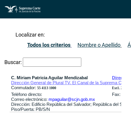
Localizar en:
Todos los criterios
Nombre o Apellido
Á
Buscar:
C. Miriam Patricia Aguilar Mendizabal
Director
Dirección General de Plural TV. El Canal de la Suprema Corte d
Conmutador:
55 4113 1000
Ext1. 2903 / 
Teléfono directo:
Fax:
Correo electrónico:
mpaguilar@scjn.gob.mx
Dirección: Edificio República del Salvador; República del Sal
Piso/Puerta: PB/S/N