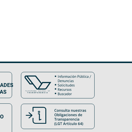
DADES
VAS
SO