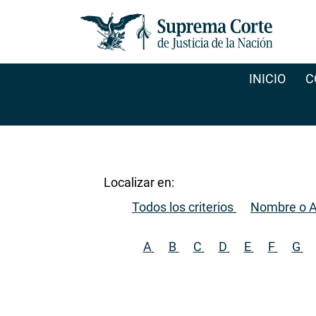
INICIO
C
Localizar en:
Todos los criterios
Nombre o A
A
B
C
D
E
F
G