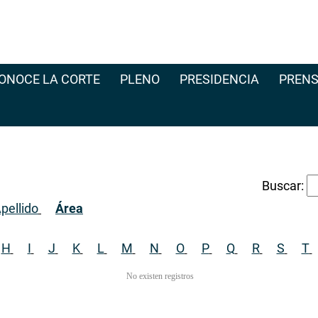
ONOCE LA CORTE
PLENO
PRESIDENCIA
PRENS
Buscar:
pellido
Área
H
I
J
K
L
M
N
O
P
Q
R
S
T
No existen registros