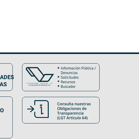
DADES
VAS
SO