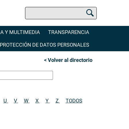
Buscar
Buscador Jurídico
A Y MULTIMEDIA
TRANSPARENCIA
PROTECCIÓN DE DATOS PERSONALES
< Volver al directorio
U
V
W
X
Y
Z
TODOS