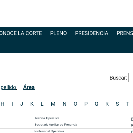
ONOCE LA CORTE
PLENO
PRESIDENCIA
PRENS
Buscar:
pellido
Área
H
I
J
K
L
M
N
O
P
Q
R
S
T
Técnica Operativa
P
Secretario Auxiliar de Ponencia
P
Profesional Operativa
P