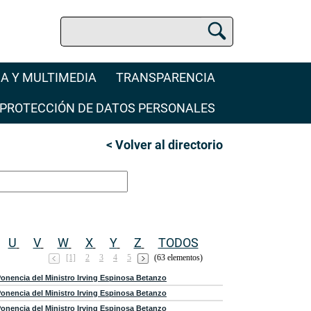
Buscar
Buscador Jurídico
A Y MULTIMEDIA
TRANSPARENCIA
PROTECCIÓN DE DATOS PERSONALES
< Volver al directorio
U
V
W
X
Y
Z
TODOS
[1]
2
3
4
5
(63 elementos)
onencia del Ministro Irving Espinosa Betanzo
onencia del Ministro Irving Espinosa Betanzo
onencia del Ministro Irving Espinosa Betanzo