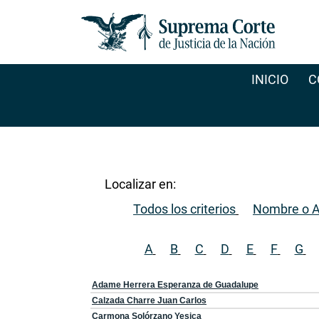
INICIO
C
Localizar en:
Todos los criterios
Nombre o A
A
B
C
D
E
F
G
Adame Herrera Esperanza de Guadalupe
Calzada Charre Juan Carlos
Carmona Solórzano Yesica