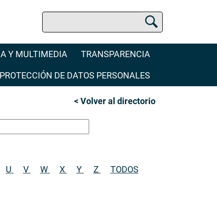
Buscar
Buscador Jurídico
A Y MULTIMEDIA
TRANSPARENCIA
PROTECCIÓN DE DATOS PERSONALES
< Volver al directorio
U
V
W
X
Y
Z
TODOS