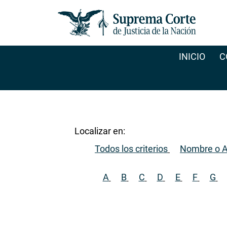
INICIO
C
Localizar en:
Todos los criterios
Nombre o A
A
B
C
D
E
F
G