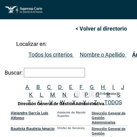
< Volver al directorio
Localizar en:
Todos los criterios
Nombre o Apellido
Á
Buscar:
A
B
C
D
E
F
G
H
I
J
K
L
M
N
O
[1]
P
Q
(14 elementos)
R
S
T
U
V
W
X
Y
Z
TODOS
Dirección General de Gestión Administrativa
Asistente de Mando
Alejandre García Luis
Dirección General de
Superior
Alfonso
Gestión
Administrativa
Chofer de Servicios
Bautista Bautista Ignacio
Dirección General de
Gestión