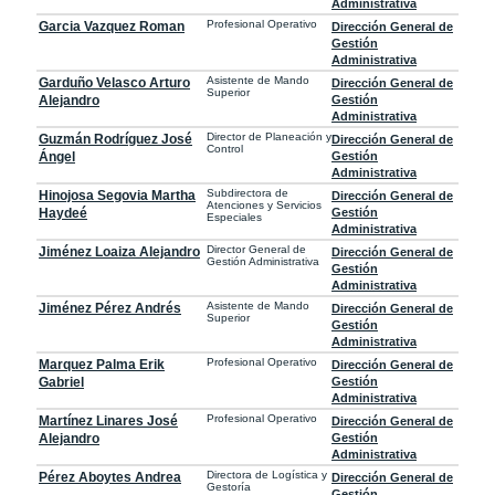
Administrativa
Profesional Operativo
Garcia Vazquez Roman
Dirección General de
Gestión
Administrativa
Asistente de Mando
Garduño Velasco Arturo
Dirección General de
Superior
Alejandro
Gestión
Administrativa
Director de Planeación y
Guzmán Rodríguez José
Dirección General de
Control
Ángel
Gestión
Administrativa
Subdirectora de
Hinojosa Segovia Martha
Dirección General de
Atenciones y Servicios
Haydeé
Gestión
Especiales
Administrativa
Director General de
Jiménez Loaiza Alejandro
Dirección General de
Gestión Administrativa
Gestión
Administrativa
Asistente de Mando
Jiménez Pérez Andrés
Dirección General de
Superior
Gestión
Administrativa
Profesional Operativo
Marquez Palma Erik
Dirección General de
Gabriel
Gestión
Administrativa
Profesional Operativo
Martínez Linares José
Dirección General de
Alejandro
Gestión
Administrativa
Directora de Logística y
Pérez Aboytes Andrea
Dirección General de
Gestoría
Gestión