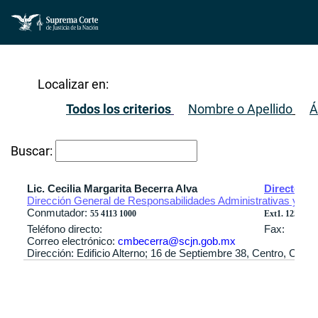
Localizar en:
Todos los criterios
Nombre o Apellido
Á
Buscar:
Lic. Cecilia Margarita Becerra Alva
Directora 
Dirección General de Responsabilidades Administrativas y de 
Conmutador:
55 4113 1000
Ext1. 1252 / Ex
Teléfono directo:
Fax:
Correo electrónico:
cmbecerra@scjn.gob.mx
Dirección: Edificio Alterno; 16 de Septiembre 38, Centro, Cuau