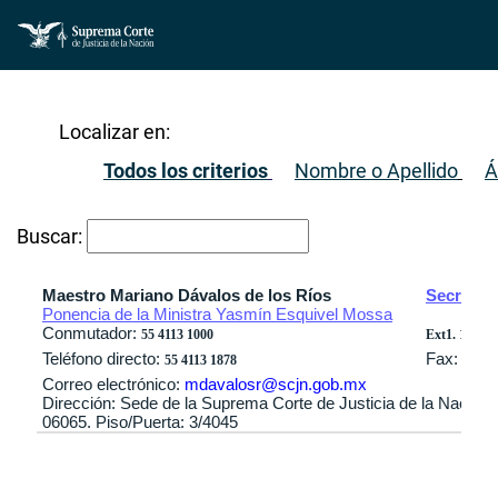
Localizar en:
Todos los criterios
Nombre o Apellido
Á
Buscar:
Maestro Mariano Dávalos de los Ríos
Secretar
Ponencia de la Ministra Yasmín Esquivel Mossa
Conmutador:
55 4113 1000
Ext1. 1878 / 
Teléfono directo:
Fax:
55 4113 1878
Correo electrónico:
mdavalosr@scjn.gob.mx
Dirección: Sede de la Suprema Corte de Justicia de la Nación
06065. Piso/Puerta: 3/4045