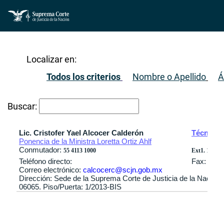
Localizar en:
Todos los criterios
Nombre o Apellido
Á
Buscar:
Lic. Cristofer Yael Alcocer Calderón
Técnico 
Ponencia de la Ministra Loretta Ortiz Ahlf
Conmutador:
55 4113 1000
Ext1. 1967 / 
Teléfono directo:
Fax:
Correo electrónico:
calcocerc@scjn.gob.mx
Dirección: Sede de la Suprema Corte de Justicia de la Nación
06065. Piso/Puerta: 1/2013-BIS