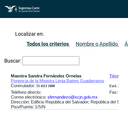
Localizar en:
Todos los criterios
Nombre o Apellido
Á
Buscar:
Maestra Sandra Fernández Ornelas
Técnica 
Ponencia de la Ministra Lenia Batres Guadarrama
Conmutador:
55 4113 1000
Ext1. 2904 / 
Teléfono directo:
Fax:
Correo electrónico:
sfernandezo@scjn.gob.mx
Dirección: Edificio República del Salvador; República del Sal
Piso/Puerta: 1/S/N