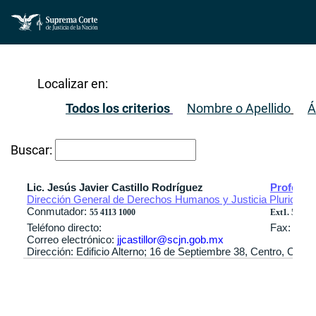
Localizar en:
Todos los criterios
Nombre o Apellido
Á
Buscar:
Lic. Jesús Javier Castillo Rodríguez
Profesio
Dirección General de Derechos Humanos y Justicia Pluricultur
Conmutador:
55 4113 1000
Ext1. 5810 / 
Teléfono directo:
Fax:
Correo electrónico:
jjcastillor@scjn.gob.mx
Dirección: Edificio Alterno; 16 de Septiembre 38, Centro, Cuau