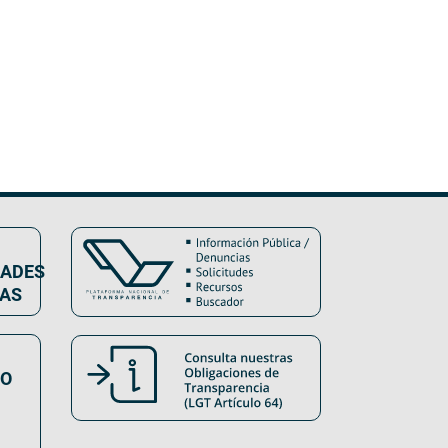
DADES
VAS
SO