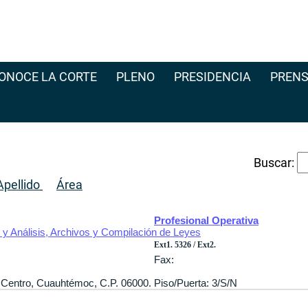
ONOCE LA CORTE
PLENO
PRESIDENCIA
PRENS
Buscar:
pellido
Área
Profesional Operativa
y Análisis, Archivos y Compilación de Leyes
Ext1. 5326 / Ext2.
Fax:
8, Centro, Cuauhtémoc, C.P. 06000. Piso/Puerta: 3/S/N