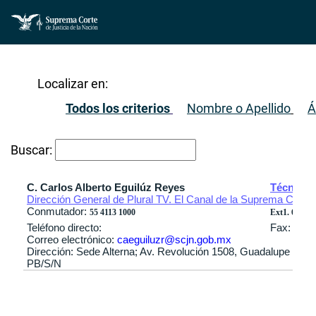
Localizar en:
Todos los criterios
Nombre o Apellido
Á
Buscar:
C. Carlos Alberto Eguilúz Reyes
Técnico 
Dirección General de Plural TV. El Canal de la Suprema Corte d
Conmutador:
55 4113 1000
Ext1. 6104 / 
Teléfono directo:
Fax:
Correo electrónico:
caeguiluzr@scjn.gob.mx
Dirección: Sede Alterna; Av. Revolución 1508, Guadalupe Inn, 
PB/S/N