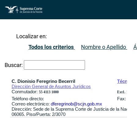
Localizar en:
Todos los criterios
Nombre o Apellido
Á
Buscar:
C. Dionisio Feregrino Becerril
Técnico 
Dirección General de Asuntos Jurídicos
Conmutador:
55 4113 1000
Ext1. 1191 / 
Teléfono directo:
Fax:
Correo electrónico:
dferegrinob@scjn.gob.mx
Dirección: Sede de la Suprema Corte de Justicia de la Nación
06065. Piso/Puerta: 2/3070