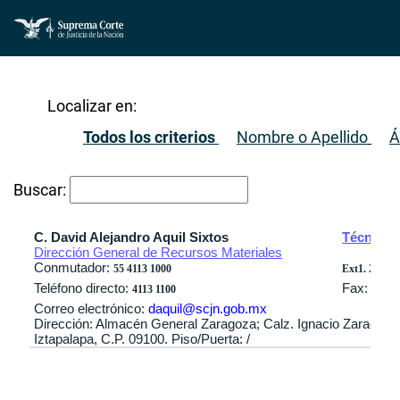
Localizar en:
Todos los criterios
Nombre o Apellido
Á
Buscar:
C. David Alejandro Aquil Sixtos
Técnico 
Dirección General de Recursos Materiales
Conmutador:
55 4113 1000
Ext1. 2522 / 
Teléfono directo:
Fax:
4113 1100
Correo electrónico:
daquil@scjn.gob.mx
Dirección: Almacén General Zaragoza; Calz. Ignacio Zaragoza 
Iztapalapa, C.P. 09100. Piso/Puerta: /