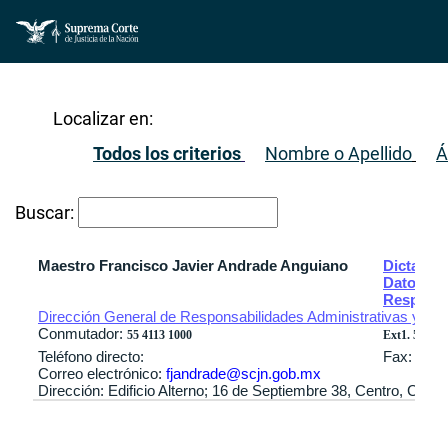
Localizar en:
Todos los criterios
Nombre o Apellido
Á
Buscar:
Maestro Francisco Javier Andrade Anguiano
Dictamina
Datos Pe
Responsa
Dirección General de Responsabilidades Administrativas y de 
Conmutador:
55 4113 1000
Ext1. 5540 / 
Teléfono directo:
Fax:
Correo electrónico:
fjandrade@scjn.gob.mx
Dirección: Edificio Alterno; 16 de Septiembre 38, Centro, Cuau