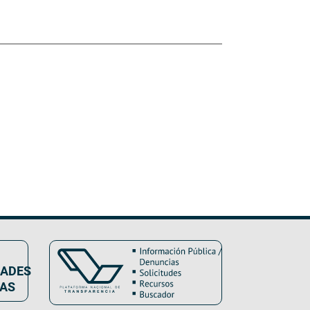
DADES
VAS