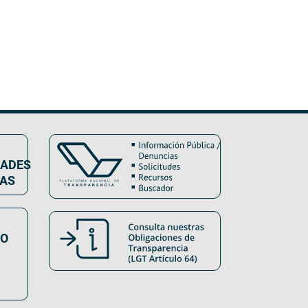
DADES
VAS
SO