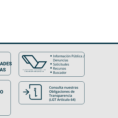
DADES
VAS
SO