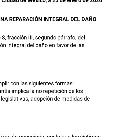
Ciudad de México, a 23 de enero de 2020
NA REPARACIÓN INTEGRAL DEL DAÑO
8, fracción III, segundo párrafo, del
ón integral del daño en favor de las
plir con las siguientes formas:
ntía implica la no repetición de los
legislativas, adopción de medidas de
zación pecuniaria, por lo que las víctimas