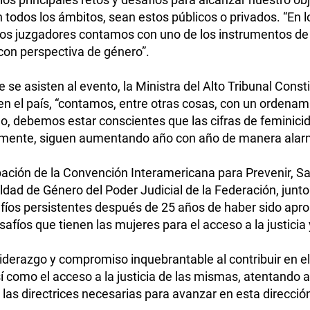
 todos los ámbitos, sean estos públicos o privados. “En l
os juzgadores contamos con uno de los instrumentos de 
 con perspectiva de género”.
se asisten al evento, la Ministra del Alto Tribunal Const
s en el país, “contamos, entre otras cosas, con un ordena
, debemos estar conscientes que las cifras de feminicidio
damente, siguen aumentando año con año de manera alar
bación de la Convención Interamericana para Prevenir, Sanc
ualdad de Género del Poder Judicial de la Federación, ju
safíos persistentes después de 25 años de haber sido ap
safíos que tienen las mujeres para el acceso a la justicia y
derazgo y compromiso inquebrantable al contribuir en el l
así como el acceso a la justicia de las mismas, atentando 
as directrices necesarias para avanzar en esta direcció