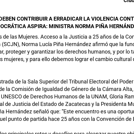
Ciud
DEBEN CONTRIBUIR A ERRADICAR LA VIOLENCIA CON
MOCRÁTICA ASPIRA: MINISTRA NORMA PIÑA HERNÁN
de las Mujeres. Acceso a la Justicia a 25 años de la Co
n (SCJN), Norma Lucía Piña Hernández afirmó que la funci
tar, proteger y garantizar los derechos humanos, y por lo
 las mujeres, y para ello debemos lograr el cambio cultural
ada de la Sala Superior del Tribunal Electoral del Poder 
 de la Comisión de Igualdad de Género de la Cámara Alta
ra UNESCO de Derechos Humanos de la UNAM, Gloria Ram
al de Justicia del Estado de Zacatecas y la Presidenta Mu
Piña Hernández señaló que: “Este encuentro es una oportu
el punto de partida hace 25 años con la Convención de 
 los principales retos y desafíos para alcanzar nuestro o