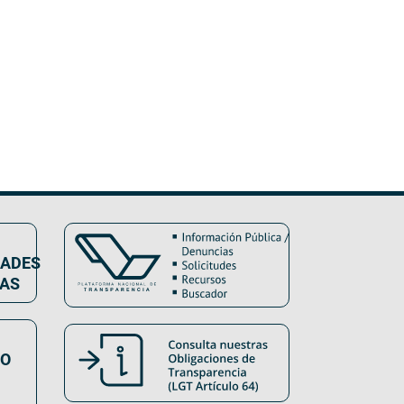
DADES
VAS
SO