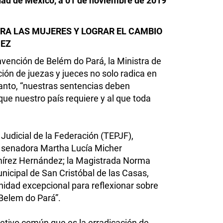
ad de México, a 01 de noviembre de 2019
TRA LAS MUJERES Y LOGRAR EL CAMBIO
DEZ
nvención de Belém do Pará, la Ministra de
ón de juezas y jueces no solo radica en
 tanto, “nuestras sentencias deben
 que nuestro país requiere y al que toda
Judicial de la Federación (TEPJF),
, senadora Martha Lucía Micher
írez Hernández; la Magistrada Norma
nicipal de San Cristóbal de las Casas,
nidad excepcional para reflexionar sobre
Belem do Pará”.
bjetivo común que es la erradicación de