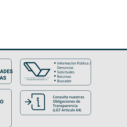
DADES
VAS
SO