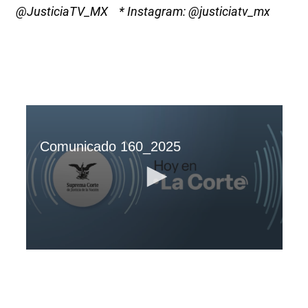
@JusticiaTV_MX * Instagram: @justiciatv_mx