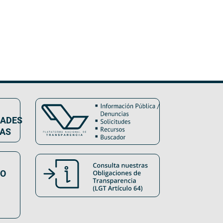
DADES
VAS
SO