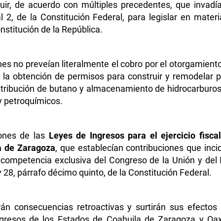
uir, de acuerdo con múltiples precedentes, que invadía
l 2, de la Constitución Federal, para legislar en mate
onstitución de la República.
iones no preveían literalmente el cobro por el otorgamient
a la obtención de permisos para construir y remodelar p
tribución de butano y almacenamiento de hidrocarburos,
 y petroquímicos.
iones de las
Leyes de Ingresos para el ejercicio fisc
a de Zaragoza
, que establecían contribuciones que inci
 competencia exclusiva del Congreso de la Unión y del 
 y 28, párrafo décimo quinto, de la Constitución Federal.
án consecuencias retroactivas y surtirán sus efectos a
ngresos de los Estados de Coahuila de Zaragoza y Oa