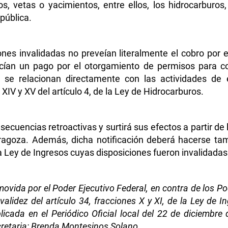
 vetas o yacimientos, entre ellos, los hidrocarburos,
epública.
iones invalidadas no preveían literalmente el cobro por
lecían un pago por el otorgamiento de permisos para 
s se relacionan directamente con las actividades de 
 XIV y XV del artículo 4, de la Ley de Hidrocarburos.
ecuencias retroactivas y surtirá sus efectos a partir de l
agoza. Además, dicha notificación deberá hacerse tambi
a Ley de Ingresos cuyas disposiciones fueron invalidadas
ovida por el Poder Ejecutivo Federal, en contra de los Pod
lidez del artículo 34, fracciones X y XI, de la Ley de I
ublicada en el Periódico Oficial local del 22 de diciemb
cretaria: Brenda Montesinos Solano.