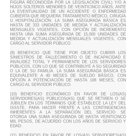
FIGURA RECONOCIDA POR LA LEGISLACIÓN CIVIL) Y/O A
HIJOS SOLTEROS MENORES DE VEINTICINCO AÑOS, ANTE
LA EVENTUALIDAD DE UN ACCIDENTE O ENFERMEDAD
CUBIERTA QUE REQUIERA TRATAMIENTO MÉDICO, CIRUGÍA
U HOSPITALIZACIÓN. LA SUMA ASEGURADA BÁSICA ES
HASTA DE 333 UNIDADES DE MEDIDA Y ACTUALIZACIÓN
MENSUALES VIGENTES, CON OPCIÓN DE INCREMENTO
HASTA UNA SUMA ASEGURADA DE 15,000 UNIDADES DE
MEDIDA Y ACTUALIZACIÓN MENSUALES VIGENTES, CON
CARGO AL SERVIDOR PÚBLICO.
(9) BENEFICIO QUE TIENE POR OBJETO CUBRIR LOS
SINIESTROS DE FALLECIMIENTO O DE INCAPACIDAD E
INVALIDEZ TOTAL Y PERMANENTE DE LOS SERVIDORES
PÚBLICOS, CON LO QUE SE CONTRIBUYE A SU SEGURIDAD
O LA DE SU FAMILIA. LA SUMA ASEGURADA BÁSICA ES
EQUIVALENTE A 40 MESES DE SUELDO BÁSICO, CON
OPCIÓN A POTENCIACIÓN DE HASTA 108 MESES, CON
CARGO AL SERVIDOR PÚBLICO.
(10) BENEFICIO ECONÓMICO EN FAVOR DE LOS(AS)
SERVIDORES(AS) PÚBLICOS(AS) QUE SE RETIREN O SE
JUBILEN EN LOS TÉRMINOS QUE ESTABLECE LA LEY DEL
ISSSTE, PARA HACER FRENTE A LAS CONTINGENCIAS
INHERENTES A LA SEPARACIÓN DEL SERVICIO. SE
OTORGA UNA SUMA ASEGURADA DE HASTA VEINTICINCO
MIL PESOS, DE ACUERDO CON LOS AÑOS DE SERVICIO Y
EDAD.
(11) BENEFICIO EN FAVOR DE LOS(AS) SERVIDORES(AS)