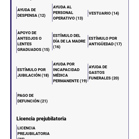
AYUDA AL
AYUDA DE
PERSONAL
VESTUARIO (14)
DESPENSA (12)
OPERATIVO (13)
APOYO DE
ESTÍMULO DEL
ANTEOJOS O
ESTÍMULO POR
DÍA DE LA MADRE
LENTES
ANTIGÜEDAD (17)
(16)
GRADUADOS (15)
AYUDA POR
AYUDA DE
ESTÍMULO POR
INCAPACIDAD
GASTOS
JUBILACIÓN (18)
MÉDICA
FUNERALES (20)
PERMANENTE (19)
PAGO DE
DEFUNCIÓN (21)
Licencia prejubilatoria
LICENCIA
PREJUBILATORIA