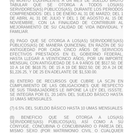
(4) MONTO EQUIVALENTE A UN MES DE SUELDO BRUTO
TABULAR QUE SE OTORGA A TODOS LOS(AS)
SERVIDORES(AS) PÚBLICOS(AS), DURANTE LOS PERIODOS
COMPRENDIDOS: DEL 1 DE ENERO AL 31 DE MARZO; DEL 1
DE ABRIL AL 31 DE JULIO Y DEL 1 DE AGOSTO AL 15 DE
NOVIEMBRE, CON LA FINALIDAD DE CONTRIBUIR AL
MEJORAMIENTO DE SU CALIDAD DE VIDA INDIVIDUAL Y
FAMILIAR.
(5) PAGO QUE SE OTORGA A LOS(AS) SERVIDORES(AS)
PÚBLICOS(AS) DE MANERA QUINCENAL EN RAZÓN DE SU
ANTIGÜEDAD POR CADA CINCO AÑOS DE SERVICIOS
EFECTIVOS PRESTADOS EN EL GOBIERNO FEDERAL,
HASTA LLEGAR A VEINTICINCO AÑOS, POR UN IMPORTE
MENSUAL CON ANTIGUEDAD DE 5 A 9 AÑOS DE $517.50; DE
10 A 14 DE $618.75; DE 15 A 19 DE $922.50; DE 20 A 24 DE
$1,226.25, Y DE 25 EN ADELANTE DE $1,530.00.
(6) ENTERO DE RECURSOS QUE CUBRE LA SCJN EN
CUMPLIMIENTO DE LAS OBLIGACIONES QUE RESPECTO
DE SUS TRABAJADORES LE IMPONE LA LEY DEL ISSSTE.
SE INTEGRA POR EL 20.145% DEL SUELDO BÁSICO HASTA
10 UMAS MENSUALES.
(7) 6.5% DEL SUELDO BÁSICO HASTA 10 UMAS MENSUALES
(8) BENEFICIO QUE SE OTORGA A LOS(AS)
SERVIDORES(AS) PÚBLICOS(AS), ASÍ COMO A SU
CÓNYUGE, CONCUBINA O CONCUBINARIO O PAREJA DEL
MISMO SEXO (POR MATRIMONIO CIVIL O CUALQUIER