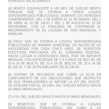
PERIODOS VACACIONALES.
(4) MONTO EQUIVALENTE A UN MES DE SUELDO BRUTO
TABULAR QUE SE OTORGA A TODOS LOS(AS)
SERVIDORES(AS) PÚBLICOS(AS), DURANTE LOS PERIODOS
COMPRENDIDOS: DEL 1 DE ENERO AL 31 DE MARZO; DEL 1
DE ABRIL AL 31 DE JULIO Y DEL 1 DE AGOSTO AL 15 DE
NOVIEMBRE, CON LA FINALIDAD DE CONTRIBUIR AL
MEJORAMIENTO DE SU CALIDAD DE VIDA INDIVIDUAL Y
FAMILIAR.
(5) PAGO QUE SE OTORGA A LOS(AS) SERVIDORES(AS)
PÚBLICOS(AS) DE MANERA QUINCENAL EN RAZÓN DE SU
ANTIGÜEDAD POR CADA CINCO AÑOS DE SERVICIOS
EFECTIVOS PRESTADOS EN EL GOBIERNO FEDERAL,
HASTA LLEGAR A VEINTICINCO AÑOS, POR UN IMPORTE
MENSUAL CON ANTIGUEDAD DE 5 A 9 AÑOS DE $517.50; DE
10 A 14 DE $618.75; DE 15 A 19 DE $922.50; DE 20 A 24 DE
$1,226.25, Y DE 25 EN ADELANTE DE $1,530.00.
(6) ENTERO DE RECURSOS QUE CUBRE LA SCJN EN
CUMPLIMIENTO DE LAS OBLIGACIONES QUE RESPECTO
DE SUS TRABAJADORES LE IMPONE LA LEY DEL ISSSTE.
SE INTEGRA POR EL 20.145% DEL SUELDO BÁSICO HASTA
10 UMAS MENSUALES.
(7) 6.5% DEL SUELDO BÁSICO HASTA 10 UMAS MENSUALES
(8) BENEFICIO QUE SE OTORGA A LOS(AS)
SERVIDORES(AS) PÚBLICOS(AS), ASÍ COMO A SU