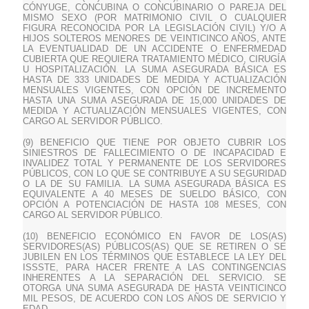
CÓNYUGE, CONCUBINA O CONCUBINARIO O PAREJA DEL
MISMO SEXO (POR MATRIMONIO CIVIL O CUALQUIER
FIGURA RECONOCIDA POR LA LEGISLACIÓN CIVIL) Y/O A
HIJOS SOLTEROS MENORES DE VEINTICINCO AÑOS, ANTE
LA EVENTUALIDAD DE UN ACCIDENTE O ENFERMEDAD
CUBIERTA QUE REQUIERA TRATAMIENTO MÉDICO, CIRUGÍA
U HOSPITALIZACIÓN. LA SUMA ASEGURADA BÁSICA ES
HASTA DE 333 UNIDADES DE MEDIDA Y ACTUALIZACIÓN
MENSUALES VIGENTES, CON OPCIÓN DE INCREMENTO
HASTA UNA SUMA ASEGURADA DE 15,000 UNIDADES DE
MEDIDA Y ACTUALIZACIÓN MENSUALES VIGENTES, CON
CARGO AL SERVIDOR PÚBLICO.
(9) BENEFICIO QUE TIENE POR OBJETO CUBRIR LOS
SINIESTROS DE FALLECIMIENTO O DE INCAPACIDAD E
INVALIDEZ TOTAL Y PERMANENTE DE LOS SERVIDORES
PÚBLICOS, CON LO QUE SE CONTRIBUYE A SU SEGURIDAD
O LA DE SU FAMILIA. LA SUMA ASEGURADA BÁSICA ES
EQUIVALENTE A 40 MESES DE SUELDO BÁSICO, CON
OPCIÓN A POTENCIACIÓN DE HASTA 108 MESES, CON
CARGO AL SERVIDOR PÚBLICO.
(10) BENEFICIO ECONÓMICO EN FAVOR DE LOS(AS)
SERVIDORES(AS) PÚBLICOS(AS) QUE SE RETIREN O SE
JUBILEN EN LOS TÉRMINOS QUE ESTABLECE LA LEY DEL
ISSSTE, PARA HACER FRENTE A LAS CONTINGENCIAS
INHERENTES A LA SEPARACIÓN DEL SERVICIO. SE
OTORGA UNA SUMA ASEGURADA DE HASTA VEINTICINCO
MIL PESOS, DE ACUERDO CON LOS AÑOS DE SERVICIO Y
EDAD.