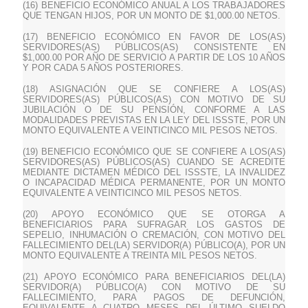
(16) BENEFICIO ECONÓMICO ANUAL A LOS TRABAJADORES
QUE TENGAN HIJOS, POR UN MONTO DE $1,000.00 NETOS.
(17) BENEFICIO ECONÓMICO EN FAVOR DE LOS(AS)
SERVIDORES(AS) PÚBLICOS(AS) CONSISTENTE EN
$1,000.00 POR AÑO DE SERVICIO A PARTIR DE LOS 10 AÑOS
Y POR CADA 5 AÑOS POSTERIORES.
(18) ASIGNACIÓN QUE SE CONFIERE A LOS(AS)
SERVIDORES(AS) PÚBLICOS(AS) CON MOTIVO DE SU
JUBILACIÓN O DE SU PENSIÓN, CONFORME A LAS
MODALIDADES PREVISTAS EN LA LEY DEL ISSSTE, POR UN
MONTO EQUIVALENTE A VEINTICINCO MIL PESOS NETOS.
(19) BENEFICIO ECONÓMICO QUE SE CONFIERE A LOS(AS)
SERVIDORES(AS) PÚBLICOS(AS) CUANDO SE ACREDITE
MEDIANTE DICTAMEN MÉDICO DEL ISSSTE, LA INVALIDEZ
O INCAPACIDAD MÉDICA PERMANENTE, POR UN MONTO
EQUIVALENTE A VEINTICINCO MIL PESOS NETOS.
(20) APOYO ECONÓMICO QUE SE OTORGA A
BENEFICIARIOS PARA SUFRAGAR LOS GASTOS DE
SEPELIO, INHUMACIÓN O CREMACIÓN, CON MOTIVO DEL
FALLECIMIENTO DEL(LA) SERVIDOR(A) PÚBLICO(A), POR UN
MONTO EQUIVALENTE A TREINTA MIL PESOS NETOS.
(21) APOYO ECONÓMICO PARA BENEFICIARIOS DEL(LA)
SERVIDOR(A) PÚBLICO(A) CON MOTIVO DE SU
FALLECIMIENTO, PARA PAGOS DE DEFUNCIÓN,
EQUIVALENTE A CUATRO MESES DEL ÚLTIMO SUELDO