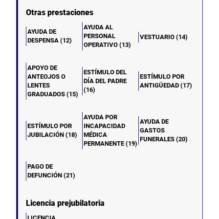
Otras prestaciones
AYUDA AL
AYUDA DE
PERSONAL
VESTUARIO (14)
DESPENSA (12)
OPERATIVO (13)
APOYO DE
ESTÍMULO DEL
ANTEOJOS O
ESTÍMULO POR
DÍA DEL PADRE
LENTES
ANTIGÜEDAD (17)
(16)
GRADUADOS (15)
AYUDA POR
AYUDA DE
ESTÍMULO POR
INCAPACIDAD
GASTOS
JUBILACIÓN (18)
MÉDICA
FUNERALES (20)
PERMANENTE (19)
PAGO DE
DEFUNCIÓN (21)
Licencia prejubilatoria
LICENCIA