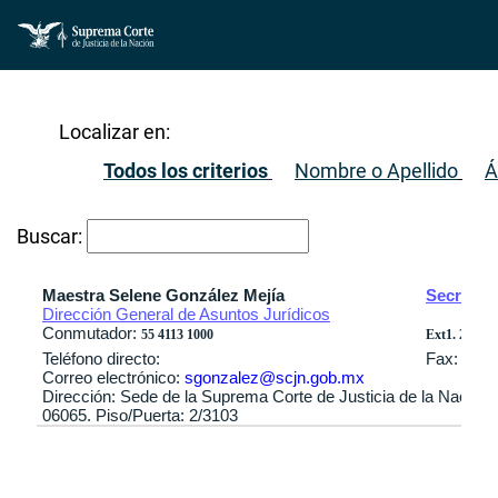
Localizar en:
Todos los criterios
Nombre o Apellido
Á
Buscar:
Maestra Selene González Mejía
Secretar
Dirección General de Asuntos Jurídicos
Conmutador:
55 4113 1000
Ext1. 2496 / 
Teléfono directo:
Fax:
Correo electrónico:
sgonzalez@scjn.gob.mx
Dirección: Sede de la Suprema Corte de Justicia de la Nación
06065. Piso/Puerta: 2/3103