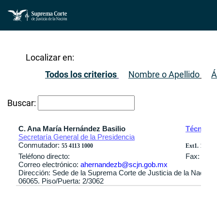
Localizar en:
Todos los criterios
Nombre o Apellido
Á
Buscar:
C. Ana María Hernández Basilio
Técnica 
Secretaría General de la Presidencia
Conmutador:
55 4113 1000
Ext1. 1303 /
Teléfono directo:
Fax:
Correo electrónico:
ahernandezb@scjn.gob.mx
Dirección: Sede de la Suprema Corte de Justicia de la Nación
06065. Piso/Puerta: 2/3062