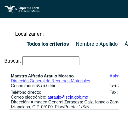
Localizar en:
Todos los criterios
Nombre o Apellido
Á
Buscar:
Maestro Alfredo Araujo Moreno
Asistent
Dirección General de Recursos Materiales
Conmutador:
55 4113 1000
Ext1. 2512 / 
Teléfono directo:
Fax:
Correo electrónico:
aaraujo@scjn.gob.mx
Dirección: Almacén General Zaragoza; Calz. Ignacio Zaragoza 
Iztapalapa, C.P. 09100. Piso/Puerta: 1/S/N