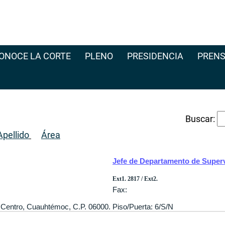
ONOCE LA CORTE
PLENO
PRESIDENCIA
PRENS
Buscar:
pellido
Área
Jefe de Departamento de Superv
Ext1. 2817 / Ext2.
Fax:
8, Centro, Cuauhtémoc, C.P. 06000. Piso/Puerta: 6/S/N