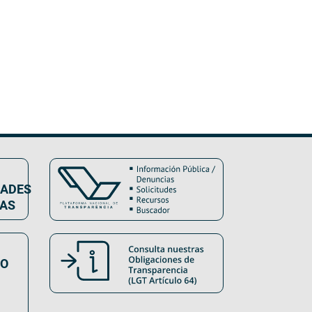
DADES
VAS
SO