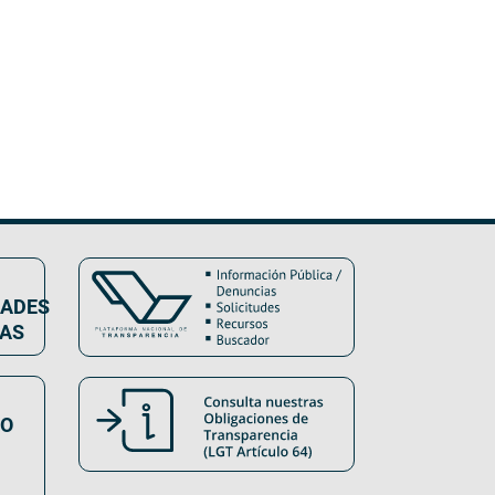
DADES
VAS
SO