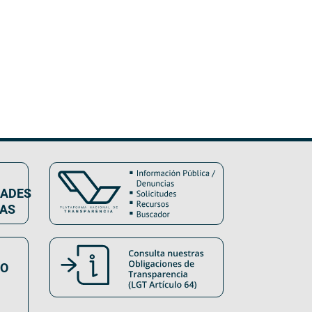
DADES
VAS
SO