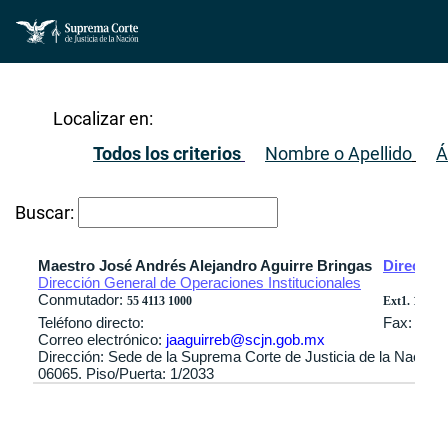
Localizar en:
Todos los criterios
Nombre o Apellido
Á
Buscar:
Maestro José Andrés Alejandro Aguirre Bringas
Director 
Dirección General de Operaciones Institucionales
Conmutador:
55 4113 1000
Ext1. 1916 / 
Teléfono directo:
Fax:
Correo electrónico:
jaaguirreb@scjn.gob.mx
Dirección: Sede de la Suprema Corte de Justicia de la Nación
06065. Piso/Puerta: 1/2033